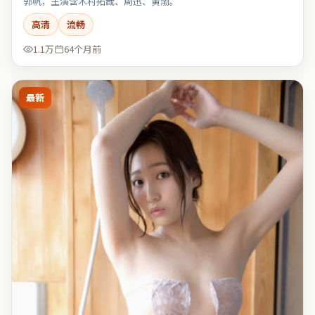
郭帆，主演含木村拓哉、周迅、黄渤。
高清
流畅
1.1万
64个月前
最新