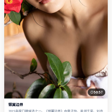
50:57
银翼边界
2015年度口碑候选之一。《银翼边界》由章子怡、易烊千玺、刘亦