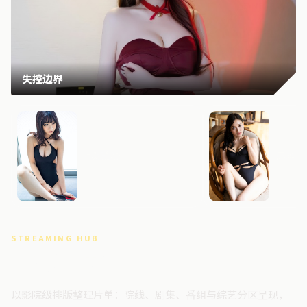
失控边界
星河追缉
雾岛回
STREAMING HUB
高清视频门户
以影院级排版整理片单：院线、剧集、番组与综艺分区呈现，