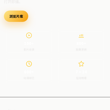
打开即播。
浏览片库
最新上架
100+
800+
影片收录
剧集更新
600+
7×24
动漫综艺
在线畅看