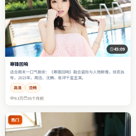
45:09
寒锋回响
适合周末一口气刷完：《寒锋回响》融合冒险与人物群像，徐克执
导，2023年，周迅、沈腾、易烊千玺主演。
高清
流畅
9.3万
35个月前
热门