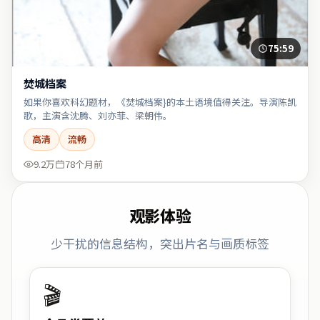
75:59
焚城档案
如果你喜欢科幻题材，《焚城档案}的本土语境值得关注。导演陈凯
歌，主演含沈腾、刘亦菲、梁朝伟。
高清
流畅
9.2万
78个月前
观影体验
少干扰的信息结构，突出片名与画质标签
🎬