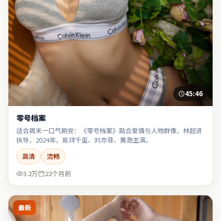
45:46
零号档案
适合周末一口气刷完：《零号档案》融合爱情与人物群像，林超贤
执导，2024年，易烊千玺、刘亦菲、黄渤主演。
高清
流畅
3.2万
22个月前
最新