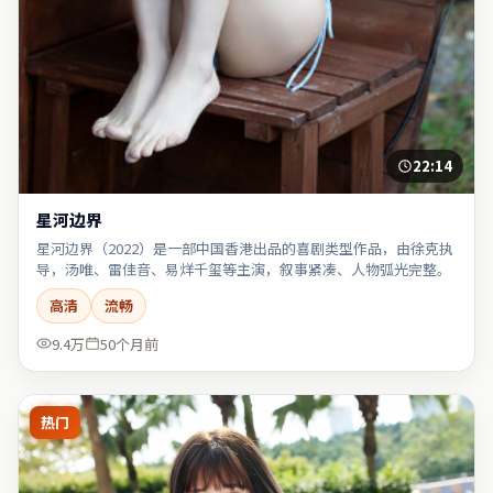
22:14
星河边界
星河边界（2022）是一部中国香港出品的喜剧类型作品，由徐克执
导，汤唯、雷佳音、易烊千玺等主演，叙事紧凑、人物弧光完整。
高清
流畅
9.4万
50个月前
热门