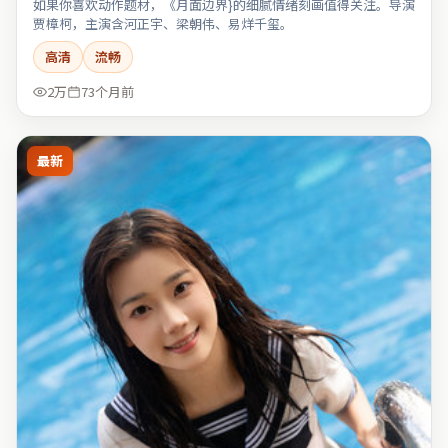
如果你喜欢动作题材，《月面边界}的细腻情绪刻画值得关注。导演
贾樟柯，主演含河正宇、梁朝伟、易烊千玺。
高清
流畅
2万
73个月前
最新