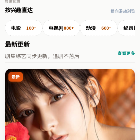
频道矩阵
按兴趣直达
横向滑动浏览
电影
电视剧
动漫
纪录片
100+
800+
600+
最新更新
查看更多
剧集综艺同步更新，追剧不落后
最新