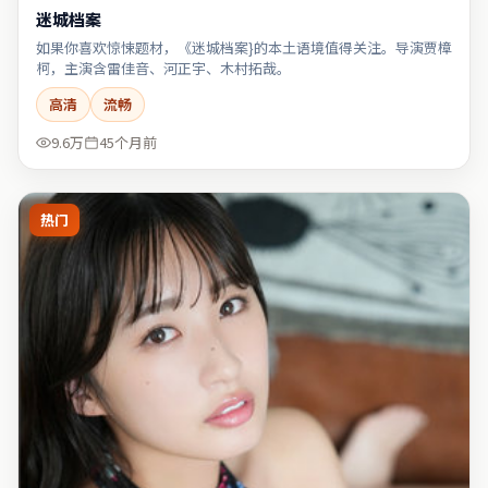
迷城档案
如果你喜欢惊悚题材，《迷城档案}的本土语境值得关注。导演贾樟
柯，主演含雷佳音、河正宇、木村拓哉。
高清
流畅
9.6万
45个月前
热门