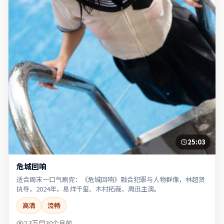
25:03
危城回响
适合周末一口气刷完：《危城回响》融合犯罪与人物群像，林超贤
执导，2024年，易烊千玺、木村拓哉、周迅主演。
高清
流畅
2.3万
30个月前