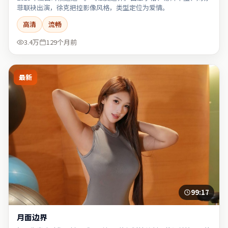
菲联袂出演，徐克把控影像风格，类型定位为爱情。
高清
流畅
3.4万
129个月前
最新
99:17
月面边界