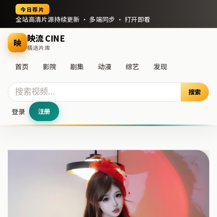
今日荐片
全站高清片源持续更新 · 多端同步 · 打开即看
映流 CINE
映
精选片库
首页
影院
剧集
动漫
综艺
发现
搜索
登录
注册