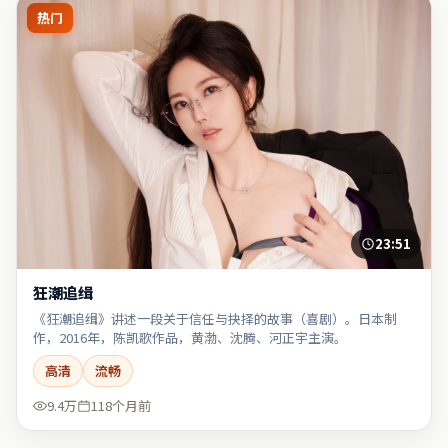
热门
23:51
狂潮追缉
《狂潮追缉》讲述一段关于信任与抉择的故事（喜剧）。日本制
作，2016年，陈凯歌作品，黄渤、沈腾、河正宇主演。
高清
流畅
9.4万
118个月前