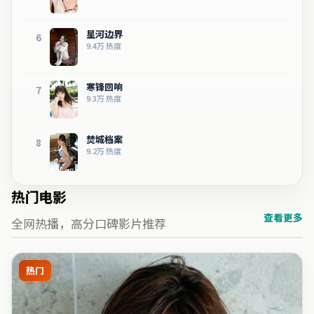
星河边界
6
9.4万
热度
寒锋回响
7
9.3万
热度
焚城档案
8
9.2万
热度
热门电影
查看更多
全网热播，高分口碑影片推荐
热门