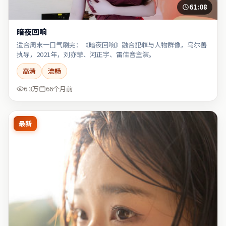
61:08
暗夜回响
适合周末一口气刷完：《暗夜回响》融合犯罪与人物群像，乌尔善
执导，2021年，刘亦菲、河正宇、雷佳音主演。
高清
流畅
6.3万
66个月前
最新