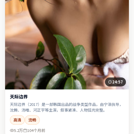
24:57
天际边界
天际边界（2017）是一部韩国出品的战争类型作品，由宁浩执导，
沈腾、汤唯、河正宇等主演，叙事紧凑、人物弧光完整。
高清
流畅
5.2万
104个月前