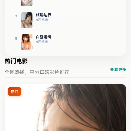
终局边界
7
9万
热度
白昼追缉
8
9万
热度
热门电影
查看更多
全网热播，高分口碑影片推荐
热门