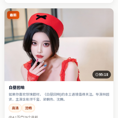
最新
95:18
白昼回响
如果你喜欢惊悚题材，《白昼回响}的本土语境值得关注。导演林超
贤，主演含易烊千玺、梁朝伟、沈腾。
高清
流畅
4.1万
76个月前