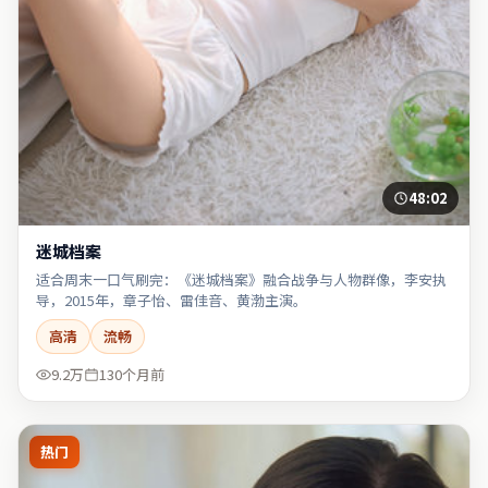
48:02
迷城档案
适合周末一口气刷完：《迷城档案》融合战争与人物群像，李安执
导，2015年，章子怡、雷佳音、黄渤主演。
高清
流畅
9.2万
130个月前
热门