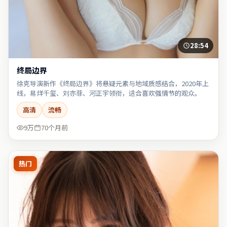
28:54
终局边界
徐克导演新作《终局边界》将悬疑元素与地域质感结合，2020年上
线，易烊千玺、刘亦菲、河正宇领衔，适合喜欢强情节的观众。
高清
流畅
9万
70个月前
热门