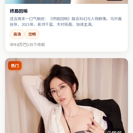
终局回响
适合周末一口气刷完：《终局回响》融合科幻与人物群像，乌尔善
执导，2015年，易烊千玺、木村拓哉、张译主演。
高清
流畅
9.8万
135个月前
热门
48:01