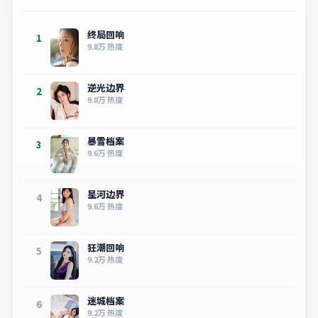
终局回响
1
9.8万
热度
逆光边界
2
9.8万
热度
暴雪档案
3
9.6万
热度
星河边界
4
9.6万
热度
狂潮回响
5
9.2万
热度
迷城档案
6
9.2万
热度