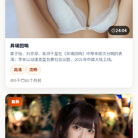
24:04
异境回响
章子怡、刘亦菲、易烊千玺在《异境回响》中带来层次分明的表
演；李安以动漫类型包裹社会议题，2021年中国大陆上线。
高清
流畅
5千
61个月前
最新