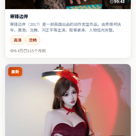
99:48
寒锋边界
寒锋边界（2017）是一部英国出品的动作类型作品，由贾樟柯执
导，黄渤、沈腾、河正宇等主演，叙事紧凑、人物弧光完整。
高清
流畅
6.4万
115个月前
最新