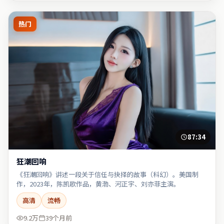
热门
87:34
狂潮回响
《狂潮回响》讲述一段关于信任与抉择的故事（科幻）。美国制
作，2023年，陈凯歌作品，黄渤、河正宇、刘亦菲主演。
高清
流畅
9.2万
39个月前