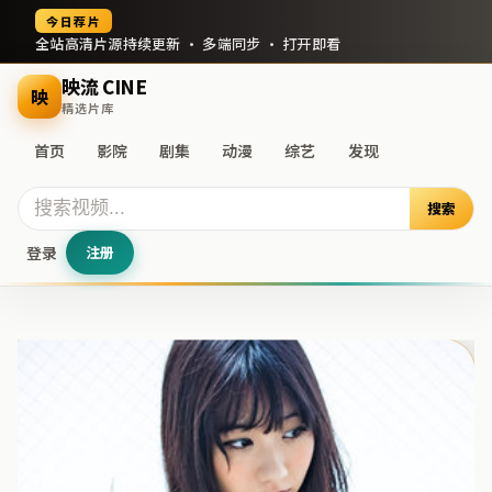
今日荐片
全站高清片源持续更新 · 多端同步 · 打开即看
映流 CINE
映
精选片库
首页
影院
剧集
动漫
综艺
发现
搜索
登录
注册