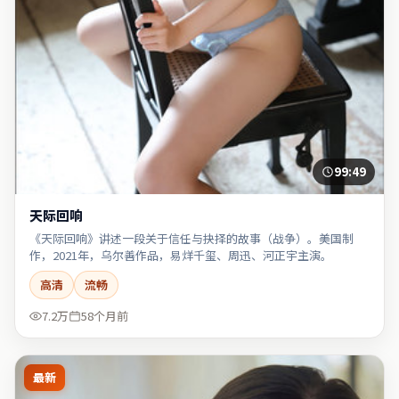
99:49
天际回响
《天际回响》讲述一段关于信任与抉择的故事（战争）。美国制
作，2021年，乌尔善作品，易烊千玺、周迅、河正宇主演。
高清
流畅
7.2万
58个月前
最新