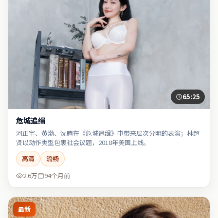
65:25
危城追缉
河正宇、黄渤、沈腾在《危城追缉》中带来层次分明的表演；林超
贤以动作类型包裹社会议题，2018年美国上线。
高清
流畅
2.6万
94个月前
最新