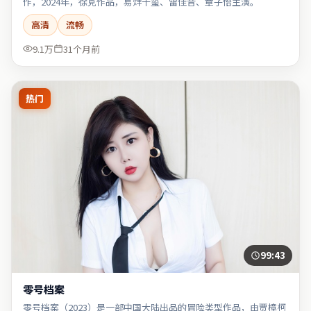
作，2024年，徐克作品，易烊千玺、雷佳音、章子怡主演。
高清
流畅
9.1万
31个月前
热门
99:43
零号档案
零号档案（2023）是一部中国大陆出品的冒险类型作品，由贾樟柯