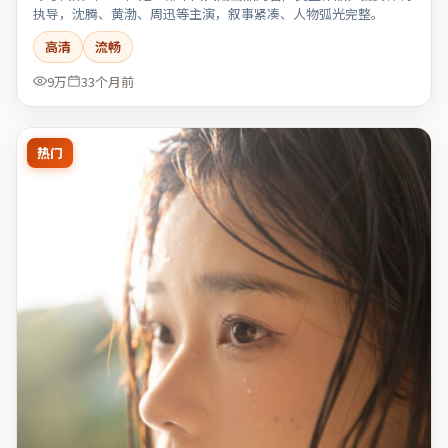
执导，沈腾、黄渤、周迅等主演，叙事紧凑、人物弧光完整。
高清
流畅
9万
33个月前
热门