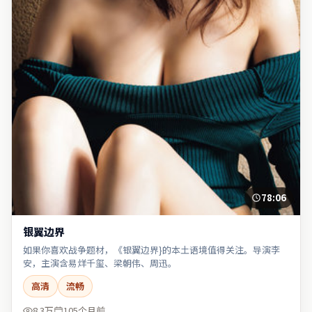
78:06
银翼边界
如果你喜欢战争题材，《银翼边界}的本土语境值得关注。导演李
安，主演含易烊千玺、梁朝伟、周迅。
高清
流畅
8.3万
105个月前