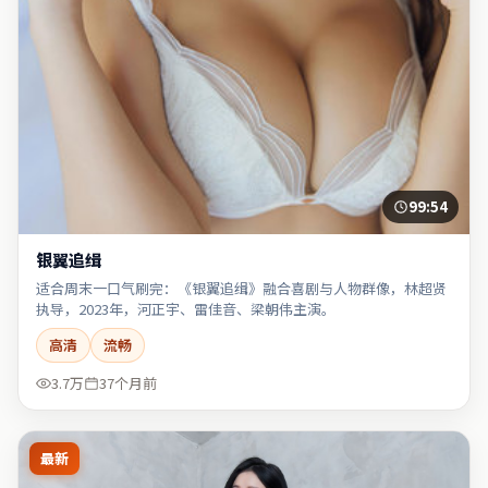
99:54
银翼追缉
适合周末一口气刷完：《银翼追缉》融合喜剧与人物群像，林超贤
执导，2023年，河正宇、雷佳音、梁朝伟主演。
高清
流畅
3.7万
37个月前
最新