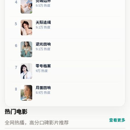
焚城边界
4
9.5万
热度
天际追缉
5
9.1万
热度
逆光回响
6
9.1万
热度
零号档案
7
9万
热度
月面回响
8
8.9万
热度
热门电影
查看更多
全网热播，高分口碑影片推荐