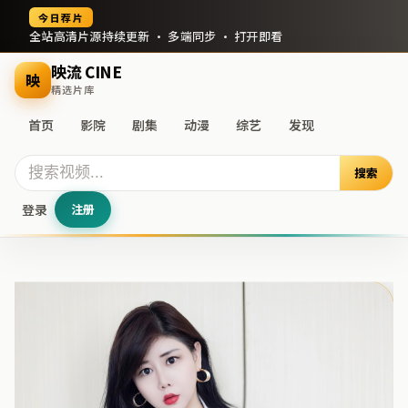
今日荐片
全站高清片源持续更新 · 多端同步 · 打开即看
映流 CINE
映
精选片库
首页
影院
剧集
动漫
综艺
发现
搜索
登录
注册