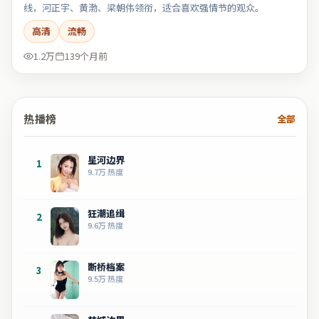
线，河正宇、黄渤、梁朝伟领衔，适合喜欢强情节的观众。
高清
流畅
1.2万
139个月前
热播榜
全部
星河边界
1
9.7万
热度
狂潮追缉
2
9.6万
热度
断桥档案
3
9.5万
热度