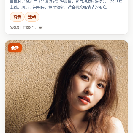
贾樟柯导演新作《异境边界》将爱情元素与地域质感结合，2019年
上线，周迅、梁朝伟、黄渤领衔，适合喜欢强情节的观众。
高清
流畅
8.9千
88个月前
最新