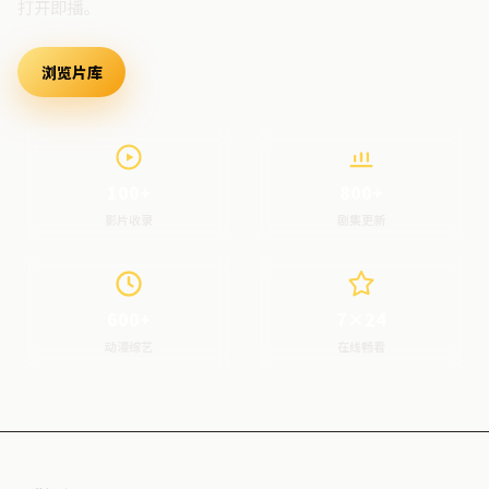
打开即播。
浏览片库
最新上架
100+
800+
影片收录
剧集更新
600+
7×24
动漫综艺
在线畅看