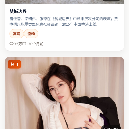
焚城边界
雷佳音、梁朝伟、张译在《焚城边界》中带来层次分明的表演；贾
樟柯以犯罪类型包裹社会议题，2015年中国香港上线。
高清
流畅
9.5万
130个月前
热门