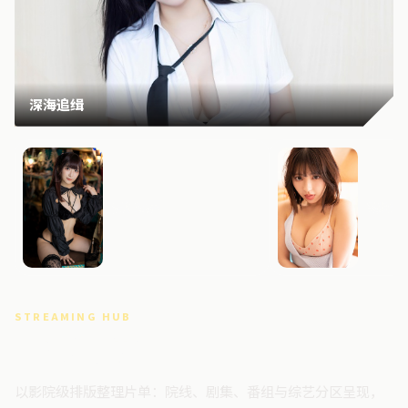
深海追缉
霓虹边界
焚城追
STREAMING HUB
高清视频门户
以影院级排版整理片单：院线、剧集、番组与综艺分区呈现，