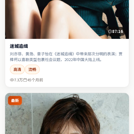
87:16
迷城追缉
刘亦菲、黄渤、章子怡在《迷城追缉》中带来层次分明的表演；贾
樟柯以喜剧类型包裹社会议题，2022年中国大陆上线。
高清
流畅
7.3万
45个月前
最新