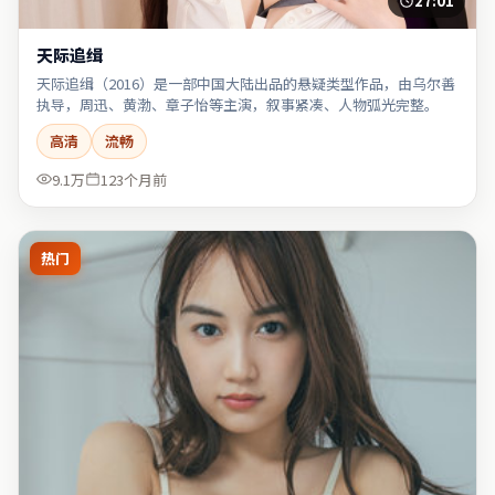
27:01
天际追缉
天际追缉（2016）是一部中国大陆出品的悬疑类型作品，由乌尔善
执导，周迅、黄渤、章子怡等主演，叙事紧凑、人物弧光完整。
高清
流畅
9.1万
123个月前
热门