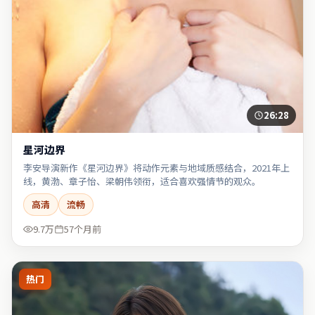
26:28
星河边界
李安导演新作《星河边界》将动作元素与地域质感结合，2021年上
线，黄渤、章子怡、梁朝伟领衔，适合喜欢强情节的观众。
高清
流畅
9.7万
57个月前
热门