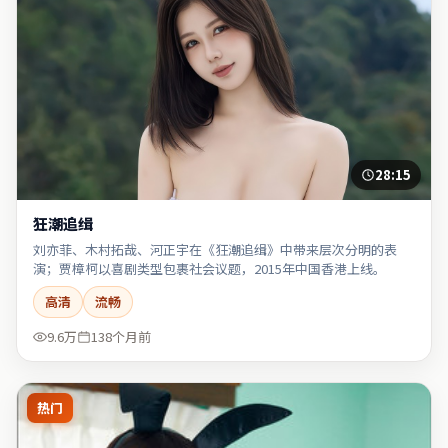
28:15
狂潮追缉
刘亦菲、木村拓哉、河正宇在《狂潮追缉》中带来层次分明的表
演；贾樟柯以喜剧类型包裹社会议题，2015年中国香港上线。
高清
流畅
9.6万
138个月前
热门