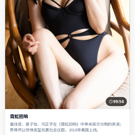
99:56
霓虹回响
雷佳音、章子怡、河正宇在《霓虹回响》中带来层次分明的表演；
贾樟柯以惊悚类型包裹社会议题，2018年美国上线。