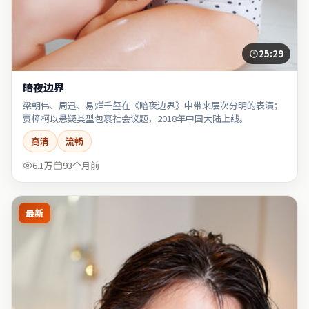
25:29
暗夜边界
梁朝伟、周迅、易烊千玺在《暗夜边界》中带来层次分明的表演；
贾樟柯以悬疑类型包裹社会议题，2018年中国大陆上线。
高清
流畅
6.1万
93个月前
最新