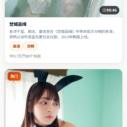
99:46
焚城追缉
易烊千玺、周迅、雷佳音在《焚城追缉》中带来层次分明的表演；
郭帆以动作类型包裹社会议题，2019年韩国上线。
高清
流畅
9.7万
89个月前
热门