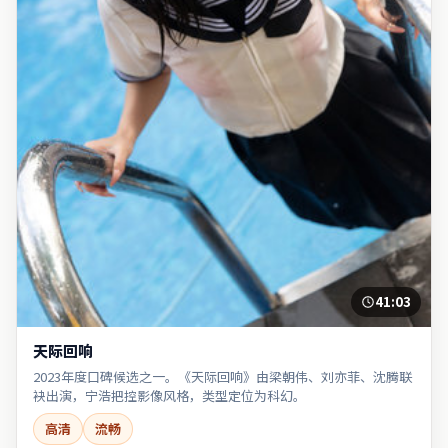
41:03
天际回响
2023年度口碑候选之一。《天际回响》由梁朝伟、刘亦菲、沈腾联
袂出演，宁浩把控影像风格，类型定位为科幻。
高清
流畅