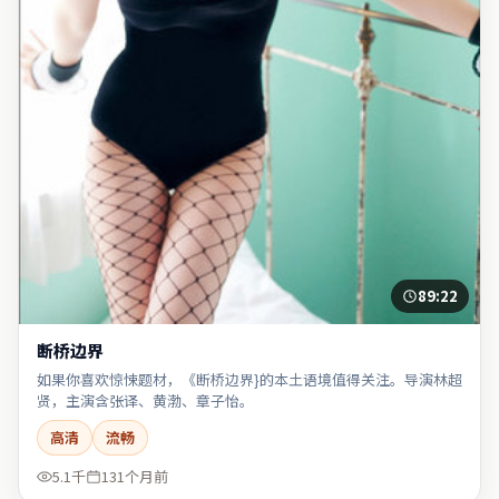
89:22
断桥边界
如果你喜欢惊悚题材，《断桥边界}的本土语境值得关注。导演林超
贤，主演含张译、黄渤、章子怡。
高清
流畅
5.1千
131个月前