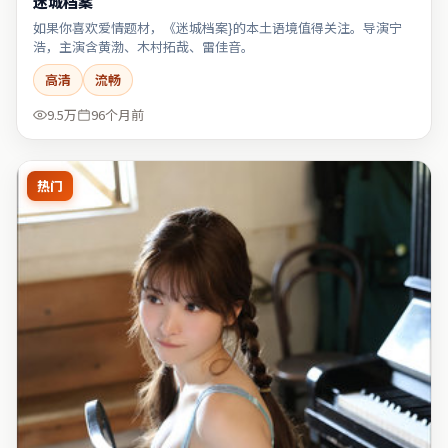
迷城档案
如果你喜欢爱情题材，《迷城档案}的本土语境值得关注。导演宁
浩，主演含黄渤、木村拓哉、雷佳音。
高清
流畅
9.5万
96个月前
热门