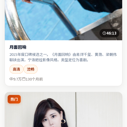
46:13
月面回响
2015年度口碑候选之一。《月面回响》由易烊千玺、黄渤、梁朝伟
联袂出演，宁浩把控影像风格，类型定位为喜剧。
高清
流畅
9.7万
130个月前
热门