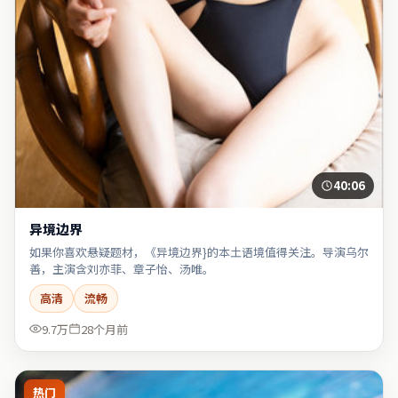
40:06
异境边界
如果你喜欢悬疑题材，《异境边界}的本土语境值得关注。导演乌尔
善，主演含刘亦菲、章子怡、汤唯。
高清
流畅
9.7万
28个月前
热门