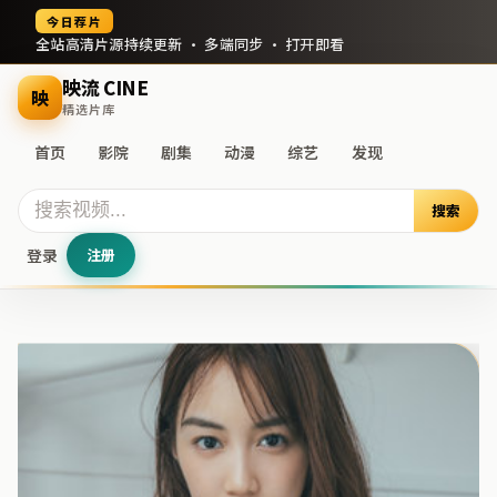
今日荐片
全站高清片源持续更新 · 多端同步 · 打开即看
映流 CINE
映
精选片库
首页
影院
剧集
动漫
综艺
发现
搜索
登录
注册