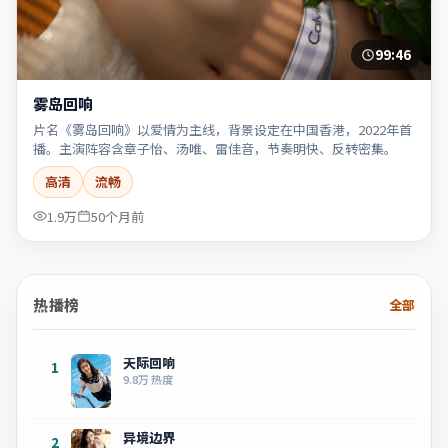
99:46
雾岛回响
片名《雾岛回响》以爱情为主线，背景设定在中国香港，2022年首
播。主演阵容含章子怡、汤唯、雷佳音，节奏明快、反转密集。
高清
流畅
1.9万
50个月前
热播榜
全部
天际回响
1
9.8万
热度
异境边界
2