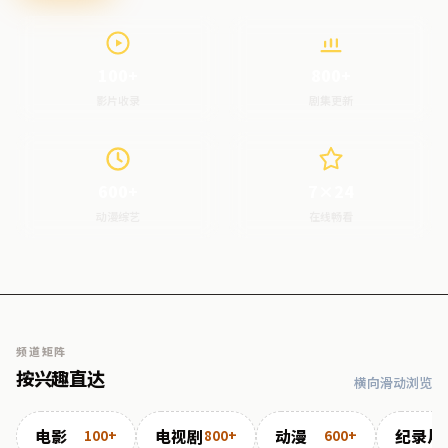
100+
800+
影片收录
剧集更新
600+
7×24
动漫综艺
在线畅看
频道矩阵
按兴趣直达
横向滑动浏览
电影
电视剧
动漫
纪录片
100+
800+
600+