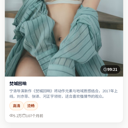
99:21
焚城回响
宁浩导演新作《焚城回响》将动作元素与地域质感结合，2017年上
线，刘亦菲、张译、河正宇领衔，适合喜欢强情节的观众。
高清
流畅
5.2万
107个月前