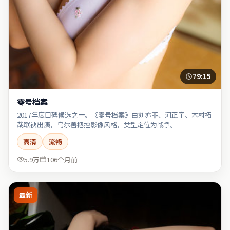
79:15
零号档案
2017年度口碑候选之一。《零号档案》由刘亦菲、河正宇、木村拓
哉联袂出演，乌尔善把控影像风格，类型定位为战争。
高清
流畅
5.9万
106个月前
最新