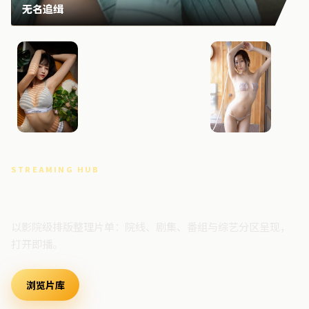
无名追缉
风暴追缉
无名档
STREAMING HUB
高清视频门户
以影院级排版整理片单：院线、剧集、番组与综艺分区呈现，
打开即播。
浏览片库
最新上架